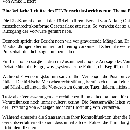
Von Amke Dietert
Eine kritische Lektüre des EU-Fortschrittsberichts zum Thema F
Die EU-Kommission hat der Türkei in ihrem Bericht von Anfang Oktob
menschenrechtskonforme Gesetzeslage attestiert. So verweist der so g
Rückgang der Vorwürfe geführt habe.
Dennoch spricht der Bericht nach wie vor gravierende Mängel an. E
Misshandlungen aber immer noch häufig vorkämen. Es bedürfe weitere
Polizeihaft deutlich zugenommen haben.
Für Irritationen sorgte in diesem Zusammenhang die Aussage des Vors
Debatte über die Frage, was „systematische Folter“, ein Begriff, der im 
Während Erweiterungskommissar Günther Verheugen die Position vertri
üblich. Die türkische Menschenrechtsstiftung beruft sich u.a. auf ein
und Misshandlungen die Vorgesetzten derartige Taten dulden, nichts 
Trotz aller Verbesserungen der rechtlichen Rahmenbedingungen für die 
Verurteilungen noch immer äußerst gering. Die Staatsanwälte leiten v
der Erstattung von Anzeigen nicht zur Eröffnung von Verfahren.
Während einerseits die Staatsanwälte ihrer Kontrollfunktion über die 
Gerichtsverfahren oft daran, dass innerhalb der Polizei die Ermittlu
nicht identifizieren.