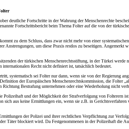
olter
er deutliche Fortschritte in der Wahrung der Menschenrechte beschei
enannte Fortschrittsbericht beim Thema Folter auf die von der türkische
r kommt zu dem Schluss, dass zwar nicht mehr von einer systematisc
r Anstrengungen, um diese Praxis restlos zu beseitigen. Angemerkt wi
itzenden der türkischen Menschenrechtsstiftung, in der Türkei werde no
internationalen Recht nicht definiert ist, tatsächlich bedeutet.
tt, systematisch sei Folter nur dann, wenn sie von der Regierung angeo
e Definition der Europäischen Menschenrechtskommission, die Folter „al
in Richtung Bestrafung unternehmen oder eine Wiederholung nicht verh
Polizeihaft und der Möglichkeit der Strafverfolgung von Folterern ist 
on sich aus keine Ermittlungen ein, wenn sie z.B. in Gerichtsverfahren
Ermittlungen der Polizei und ihrer rechtlichen Verpflichtung zur Verfo
ng der Täter blockiert wird. Da Festgenommenen in der Polizeihaft die A