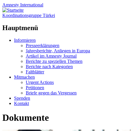
Amnesty
International
Koordinationsgruppe Türkei
Hauptmenü
Zum
Informieren
Inhalt
Presseerklärungen
springen
Jahresberichte, Anliegen in Europa
Artikel im Amnesty Journal
Berichte zu speziellen Themen
Berichte nach Kategorien
Faltblätter
Mitmachen
Urgent Actions
Petitionen
Briefe gegen das Vergessen
Spenden
Kontakt
Dokumente