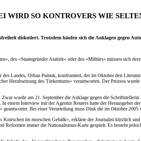
KEI WIRD SO KONTROVERS WIE SELT
freiheit diskutiert. Trotzdem häufen sich die Anklagen gegen Aut
 des »Staatsgründer Atatürk« oder des »Militärs« müssen sich derzeit 
er des Landes, Orhan Pamuk, konfrontiert, der im Oktober den Literatur
her Herabsetzung des Türkentums« verantworten. Der Prozess wurde Anfa
Zwar wurde am 21. September die Anklage gegen die Schriftstellerin El
 In einem Interview mit der Agentur Reuters hatte der Herausgeber d
a« geantwortet. Bei einer Verurteilung muss Dink die im Oktober 2005
s Knirschen im morschen Gebälk«, erklärte der Journalist kürzlich und sp
d Reformen immer die Nationalismus-Karte gespielt. Es besteht jedoch 