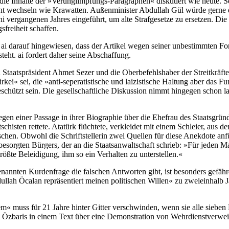
ie Inhalte der »Verunglimpfungs-Paragraphen« diskutiert wie heute. Selb
cht wechseln wie Krawatten. Außenminister Abdullah Gül würde gerne
i vergangenen Jahres eingeführt, um alte Strafgesetze zu ersetzen. Di
freiheit schaffen.
hat ai darauf hingewiesen, dass der Artikel wegen seiner unbestimmten
teht. ai fordert daher seine Abschaffung.
 Staatspräsident Ahmet Sezer und die Oberbefehlshaber der Streitkrä
Türkei« sei, die »anti-seperatistische und laizistische Haltung aber das
 geschützt sein. Die gesellschaftliche Diskussion nimmt hingegen schon 
wegen einer Passage in ihrer Biographie über die Ehefrau des Staatsgrün
isten rettete. Atatürk flüchtete, verkleidet mit einem Schleier, aus
äuschen. Obwohl die Schriftstellerin zwei Quellen für diese Anekdote 
besorgten Bürgers, der an die Staatsanwaltschaft schrieb: »Für jeden 
rößte Beleidigung, ihm so ein Verhalten zu unterstellen.«
o genannten Kurdenfrage die falschen Antworten gibt, ist besonders gef
ah Öcalan repräsentiert meinen politischen Willen« zu zweieinhalb Ja
uss für 21 Jahre hinter Gitter verschwinden, wenn sie alle sieben Pro
Özbaris in einem Text über eine Demonstration von Wehrdienstverweige