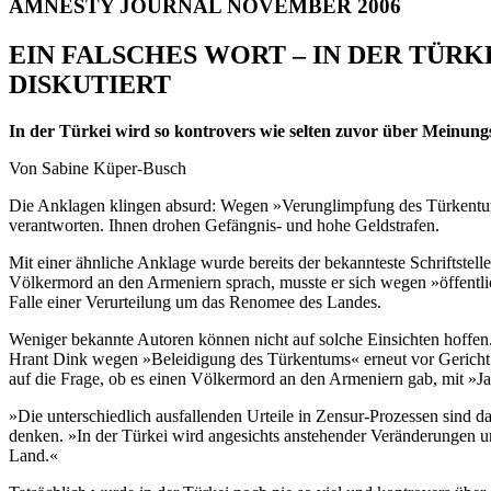
AMNESTY JOURNAL NOVEMBER 2006
EIN FALSCHES WORT – IN DER TÜR
DISKUTIERT
In der Türkei wird so kontrovers wie selten zuvor über Meinungs
Von Sabine Küper-Busch
Die Anklagen klingen absurd: Wegen »Verunglimpfung des Türkentums«,
verantworten. Ihnen drohen Gefängnis- und hohe Geldstrafen.
Mit einer ähnliche Anklage wurde bereits der bekannteste Schriftstell
Völkermord an den Armeniern sprach, musste er sich wegen »öffentlic
Falle einer Verurteilung um das Renomee des Landes.
Weniger bekannte Autoren können nicht auf solche Einsichten hoffen. 
Hrant Dink wegen »Beleidigung des Türkentums« erneut vor Gericht.
auf die Frage, ob es einen Völkermord an den Armeniern gab, mit »J
»Die unterschiedlich ausfallenden Urteile in Zensur-Prozessen sind da
denken. »In der Türkei wird angesichts anstehender Veränderungen un
Land.«