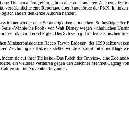
kritische Themen aufzugreifen, gibt es aber auch anderen Zeichen, die 
ritt, veröffentlichte eine Reportage über Angehörige der PKK. In linken
eologisch anders denkende Autoren handelt.
 dass immer wieder neue Schwierigkeiten auftauchen. So bestätigte der
k-Serie »Winnie the Pooh« von Walt-Disney wegen »inhaltlichen Unstim
Freund, dem Ferkel Piglet. Das Schwein gilt in den islamischen Interp
ischen Ministerpräsidenten Recep Tayyip Erdogan, der 1999 selbst wege
osen Zeichnung als Katze darstellte, wurde er sofort mit einer Klage 
t, indem sie auf ihrer Titelseite »Das Reich der Tayyips«, eine Zooland
inderte, ein weiteres Verfahren gegen den Zeichner Mehmet Cagcag von »
Verfahren soll im November beginnen.