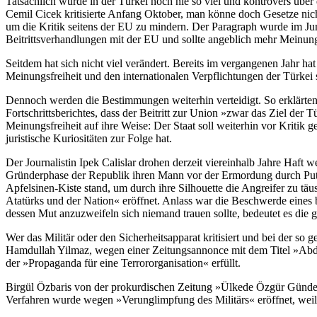
Tatsächlich wurde in der Türkei noch nie so viel und kontrovers über d
Cemil Cicek kritisierte Anfang Oktober, man könne doch Gesetze ni
um die Kritik seitens der EU zu mindern. Der Paragraph wurde im Jun
Beitrittsverhandlungen mit der EU und sollte angeblich mehr Meinungs
Seitdem hat sich nicht viel verändert. Bereits im vergangenen Jahr 
Meinungsfreiheit und den internationalen Verpflichtungen der Türkei s
Dennoch werden die Bestimmungen weiterhin verteidigt. So erklärten
Fortschrittsberichtes, dass der Beitritt zur Union »zwar das Ziel der 
Meinungsfreiheit auf ihre Weise: Der Staat soll weiterhin vor Kritik
juristische Kuriositäten zur Folge hat.
Der Journalistin Ipek Calislar drohen derzeit viereinhalb Jahre Haft 
Gründerphase der Republik ihren Mann vor der Ermordung durch Putsch
Apfelsinen-Kiste stand, um durch ihre Silhouette die Angreifer zu t
Atatürks und der Nation« eröffnet. Anlass war die Beschwerde eines 
dessen Mut anzuzweifeln sich niemand trauen sollte, bedeutet es die g
Wer das Militär oder den Sicherheitsapparat kritisiert und bei der s
Hamdullah Yilmaz, wegen einer Zeitungsannonce mit dem Titel »Abdull
der »Propaganda für eine Terrororganisation« erfüllt.
Birgül Özbaris von der prokurdischen Zeitung »Ülkede Özgür Gündem« m
Verfahren wurde wegen »Verunglimpfung des Militärs« eröffnet, weil 