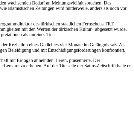
für den wachsenden Bedarf an Meinungsvielfalt sprechen. Das
 wie islamistischen Zeitungen wird mittlerweile, anders als noch vor
 Programmdirektor des türkischen staatlichen Fernsehens TRT,
migkeiten mit den Werten der türkischen Kultur« abgesetzt wurde.
retationen als unreines Tier.
n der Rezitation eines Gedichtes vier Monate im Gefängnis saß. Als
wegen Beleidigung und mit Entschädigungsforderungen konfrontiert.
schaft mit Erdogan ähnelnden Tieren, präsentierte. Der
Leman« zu erheben. Auf der Titelseite der Satire-Zeitschrift hatte er