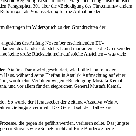
st die Regierung ist sich in dieser Frage nicht einig. Justizminister
 den Paragraphen 301 über die »Beleidigung des Türkentums« ändern,
e Reform galt als Voraussetzung für die Aufnahme der
 Formulierungen im Widerspruch zu den Grundrechten der
fte angesichts des Anfang November erscheinenden EU-
 Fundament des Landes« darstelle. Damit markieren sie die Grenzen der
lange keine große Rücksicht mehr auf solche Ansichten – was viele
ders Atatürk. Darin wird geschildert, wie Latife Hanim in der
 dem Haus, während seine Ehefrau in Atatürk-Aufmachung auf einer
anführt, wurde eine Verfahren wegen »Beleidigung Mustafa Kemal
Mann, und vor allem für den siegreichen General Mustafa Kemal,
ährdet. So wurde der Herausgeber der Zeitung »Azadiya Welat«,
hren Gefängnis verurteilt. Das Gericht sah den Tatbestand
zesse, die gegen sie geführt werden, verlieren sollte. Das jüngste
rern Slogans wie »Schießt nicht auf Eure Brüder« zitierte.