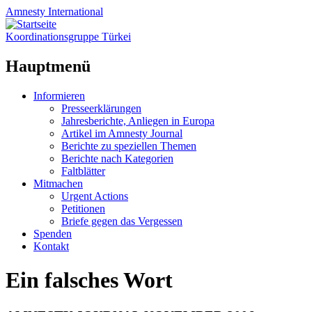
Amnesty
International
Koordinationsgruppe Türkei
Hauptmenü
Zum
Informieren
Inhalt
Presseerklärungen
springen
Jahresberichte, Anliegen in Europa
Artikel im Amnesty Journal
Berichte zu speziellen Themen
Berichte nach Kategorien
Faltblätter
Mitmachen
Urgent Actions
Petitionen
Briefe gegen das Vergessen
Spenden
Kontakt
Ein falsches Wort