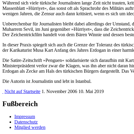
Während sich viele türkische Journalisten lange Zeit nicht trauten, 
Massenblatt »Hürriyet«, das sonst oft als Sprachrohr des Militärs auft
wenigen Jahren, die Zensur auch dann kritisiert, wenn es sich um id
Unberechenbar für Journalisten bleibt dabei allerdings der Umstand,
Muharrem Sevil, im Juni gegenüber »Hürriyet«, dass die Zeichentric
Der Zeichentrickfilm handelt von dem Bären Winnie und dessen bestem 
In dieser Praxis spiegelt sich auch die Grenze der Toleranz des türk
der Karikaturist Musa Kart Anfang des Jahres Erdogan in einer harml
Die Satire-Zeitschrift »Penguen« solidarisierte sich daraufhin mit Kar
Ministerpräsident verlor zwar die Klagen, was ihn aber nicht daran h
Erdogan als Zecke am Hals des türkischen Bürgers dargestellt. Das 
Die Autorin ist Journalistin und lebt in Istanbul.
Nicht auf Startseite
1. November 2006
10. Mai 2019
Fußbereich
Impressum
Datenschutz
Mitglied werden