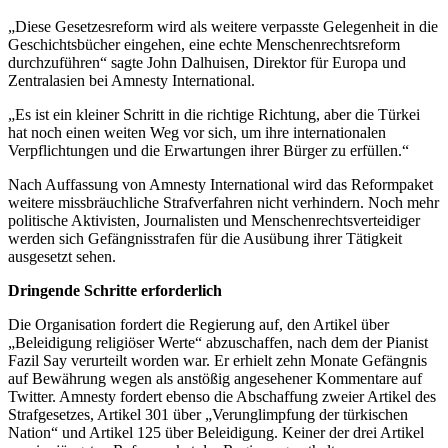
„Diese Gesetzesreform wird als weitere verpasste Gelegenheit in die
Geschichtsbücher eingehen, eine echte Menschenrechtsreform
durchzuführen“ sagte John Dalhuisen, Direktor für Europa und
Zentralasien bei Amnesty International.
„Es ist ein kleiner Schritt in die richtige Richtung, aber die Türkei
hat noch einen weiten Weg vor sich, um ihre internationalen
Verpflichtungen und die Erwartungen ihrer Bürger zu erfüllen.“
Nach Auffassung von Amnesty International wird das Reformpaket
weitere missbräuchliche Strafverfahren nicht verhindern. Noch mehr
politische Aktivisten, Journalisten und Menschenrechtsverteidiger
werden sich Gefängnisstrafen für die Ausübung ihrer Tätigkeit
ausgesetzt sehen.
Dringende Schritte erforderlich
Die Organisation fordert die Regierung auf, den Artikel über
„Beleidigung religiöser Werte“ abzuschaffen, nach dem der Pianist
Fazil Say verurteilt worden war. Er erhielt zehn Monate Gefängnis
auf Bewährung wegen als anstößig angesehener Kommentare auf
Twitter. Amnesty fordert ebenso die Abschaffung zweier Artikel des
Strafgesetzes, Artikel 301 über „Verunglimpfung der türkischen
Nation“ und Artikel 125 über Beleidigung. Keiner der drei Artikel