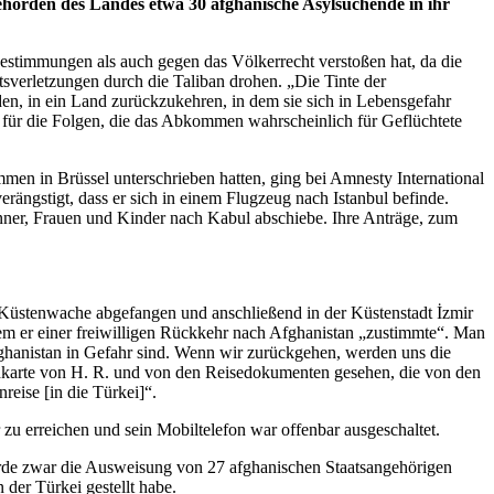
hörden des Landes etwa 30 afghanische Asylsuchende in ihr
estimmungen als auch gegen das Völkerrecht verstoßen hat, da die
verletzungen durch die Taliban drohen. „Die Tinte der
n, in ein Land zurückzukehren, in dem sie sich in Lebensgefahr
d für die Folgen, die das Abkommen wahrscheinlich für Geflüchtete
n in Brüssel unterschrieben hatten, ging bei Amnesty International
erängstigt, dass er sich in einem Flugzeug nach Istanbul befinde.
änner, Frauen und Kinder nach Kabul abschiebe. Ihre Anträge, zum
n Küstenwache abgefangen und anschließend in der Küstenstadt İzmir
em er einer freiwilligen Rückkehr nach Afghanistan „zustimmte“. Man
fghanistan in Gefahr sind. Wenn wir zurückgehen, werden uns die
rdkarte von H. R. und von den Reisedokumenten gesehen, die von den
reise [in die Türkei]“.
 zu erreichen und sein Mobiltelefon war offenbar ausgeschaltet.
urde zwar die Ausweisung von 27 afghanischen Staatsangehörigen
 der Türkei gestellt habe.