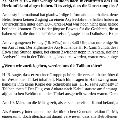
23. März 2016 – Nur wenige Stunden nach Inkrafttreten des Fl
Herkunftsland abgeschoben. Dies zeigt, dass die Umsetzung des
Amnesty International hat glaubwürdige Informationen erhalten, den
Betroffenen keinen Zugang zu einem Asylverfahren erhalten haben u
Unterschriften unter dem EU-Türkei-Deal war noch nicht ganz getro
befinden könnten. Dies ist der jüngste Beweis für die Gefahren, die
haben wird, die durch die Türkei reisen“, sagte John Dalhuisen, Expe
Am vergangenen Freitag (18. März) um 23.40 Uhr, also nur einige S
ein Anruf ein. Der afghanische Asylsuchende H. R. (zum Schutz des Bet
Etwa eine Stunde später, bei einem Zwischenstopp in Ankara, rief er
Asylverfahren in der Türkei zugelassen zu werden, waren zuvor abge
„Wenn wir zurückgehen, werden uns die Taliban töten“
H. R. sagte, dass er zu einer Gruppe gehöre, die versucht habe, übe
im Westen der Türkei inhaftiert. Nach fünf Tagen in Haft zwang man
händigte ihm keine Kopie des Schreibens aus. H. R. sagte Amnesty In
Taliban töten.“ Der Flug von Ankara nach Kabul startete am Samstag
afghanischen Behörden in der Türkei ausgestellt worden waren. Der da
Am 19. März um die Mittagszeit, als er sich bereits in Kabul befand, 
Als Amnesty International bei der türkischen Generaldirektion für 
eingeräumt, doch gleichzeitig darauf verwiesen, dass alle Betroffenen 