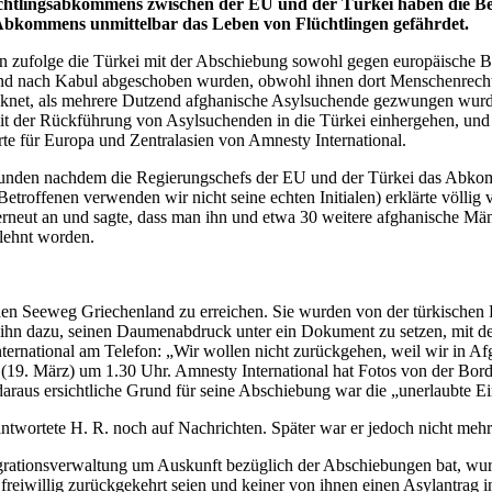
üchtlingsabkommens zwischen der EU und der Türkei haben die Be
 Abkommens unmittelbar das Leben von Flüchtlingen gefährdet.
en zufolge die Türkei mit der Abschiebung sowohl gegen europäische B
nd nach Kabul abgeschoben wurden, obwohl ihnen dort Menschenrechts
cknet, als mehrere Dutzend afghanische Asylsuchende gezwungen wurde
 mit der Rückführung von Asylsuchenden in die Türkei einhergehen, un
rte für Europa und Zentralasien von Amnesty International.
tunden nachdem die Regierungschefs der EU und der Türkei das Abkomme
roffenen verwenden wir nicht seine echten Initialen) erklärte völlig v
 erneut an und sagte, dass man ihn und etwa 30 weitere afghanische M
lehnt worden.
r den Seeweg Griechenland zu erreichen. Sie wurden von der türkische
 ihn dazu, seinen Daumenabdruck unter ein Dokument zu setzen, mit d
ternational am Telefon: „Wir wollen nicht zurückgehen, weil wir in A
 (19. März) um 1.30 Uhr. Amnesty International hat Fotos von der Bo
raus ersichtliche Grund für seine Abschiebung war die „unerlaubte Ein
antwortete H. R. noch auf Nachrichten. Später war er jedoch nicht mehr
Migrationsverwaltung um Auskunft bezüglich der Abschiebungen bat, w
freiwillig zurückgekehrt seien und keiner von ihnen einen Asylantrag in