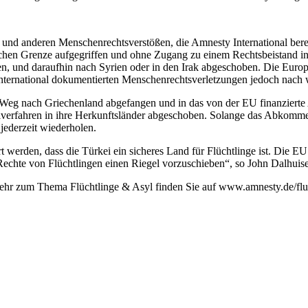
 und anderen Menschenrechtsverstößen, die Amnesty International ber
tlichen Grenze aufgegriffen und ohne Zugang zu einem Rechtsbeistand
ten, und daraufhin nach Syrien oder in den Irak abgeschoben. Die Euro
nternational dokumentierten Menschenrechtsverletzungen jedoch nach wi
Weg nach Griechenland abgefangen und in das von der EU finanzierte 
lverfahren in ihre Herkunftsländer abgeschoben. Solange das Abkomme
jederzeit wiederholen.
 werden, dass die Türkei ein sicheres Land für Flüchtlinge ist. Die E
echte von Flüchtlingen einen Riegel vorzuschieben“, so John Dalhuis
hr zum Thema Flüchtlinge & Asyl finden Sie auf www.amnesty.de/flu