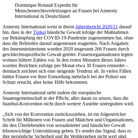
Dominique Renault Expertin für
Menschenrechtsverletzungen an Frauen bei Amnesty
International in Deutschland
Amnesty International weist in ihrem
Jahresbericht 2020/21
darauf
hin, dass in der
Türkei
häusliche Gewalt infolge der Maßnahmen
zur Bekämpfung der COVID-19-Pandemie zugenommen hat, ohne
dass die Behörden darauf angemessen reagierten. Nach Angaben
des Innenministeriums wurden 2020 insgesamt 266 Frauen durch
geschlechtsspezifische Gewalt getötet. Frauenorganisationen legten
weitaus höhere Zahlen vor. In den ersten Monaten dieses Jahres
wurden Berichten zufolge pro Monat etwa 30 Frauen ermordet –
demnach zeichnet sich eine steigende Tendenz ab. In vielen Fällen
hätten Frauen vor ihrer Ermordung mehrfach bei der Polizei um
Schutz ersucht, aber keine Hilfe bekommen.
Amnesty International sieht zudem die europäische
Staatengemeinschaft in der Pflicht, alles daran zu setzen, dass die
Istanbul-Konvention nicht durch weitere Austritte untergraben wird.
„Sich von der Konvention zurückzuziehen, ist ein folgenreicher
Schritt für Millionen von Frauen und Mädchen und Organisationen,
die den Überlebenden von sexualisierter und häuslicher Gewalt
lebenswichtige Unterstützung geben. Es sendet das Signal, dass es
ihre persönliche Sicherheit und ihr Wohlergehen nicht wert sind,