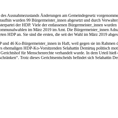
 des Ausnahmezustands Änderungen am Gemeindegesetz vorgenommen,
Daraufhin wurden 99 Bürgermeister_innen abgesetzt und durch Verwalter
sterpartei der HDP. Viele der entlassenen Bürgermeister_innen wurden
en Kommunalwahlen im März 2019 im Amt. Die Bürgermeister_innen Adn
eten HDP an. Sie sind die ersten, die seit der Wahl im März 2019 abges
 und 46 Ko-Bürgermeister_innen in Haft, weil gegen sie im Rahmen de
es ehemaligen HDP-Ko-Vorsitzenden Selahattin Demirtaş politisch motiv
en Gerichtshof für Menschenrechte verhandelt wurde. In dem Urteil hieß
schränken“. Trotz dieses Gerichtsentscheids befindet sich Selahattin D