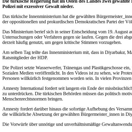
Die türkische Regierung hat im Osten des Landes zwei gewählte 
Polizei mit exzessiver Gewalt nieder.
Das türkische Innenministerium hat die gewählten Bürgermeister_inne
der oppositionellen und prokurdischen Demokratischen Partei der Völ
Das Ministerium berief sich in seiner Entscheidung vom 19. August a
Untersuchungen oder Verfahren gegen sie laufen. Gegen die drei abg
derzeit häufig genutzt, um gegen kritische Stimmen vorzugehen.
Am selben Tag teilte das Innenministerium mit, dass in Diyarbakır, 
Ratsmitglieder der HDP.
Die Polizei setzte Wasserwerfer, Tränengas und Plastikgeschosse ein
Sozialen Medien veröffentlicht. In den Videos ist zu sehen, wie Prot
Personen willkürlich festgenommen worden sein. In vielen Provinzen
Amnesty International fordert seit langem ein Ende der missbräuchli
zu unterdrücken. Die türkischen Behörden müssen das politisch moti
Menschenrechtsnormen bringen.
Amnesty fordert darüber hinaus die sofortige Aufhebung des Versamml
die willkürliche Absetzung der gewählten Bürgermeister_innen in Diy
Die Vorwürfe über unnötige und unverhältnismäßige Gewaltanwendung