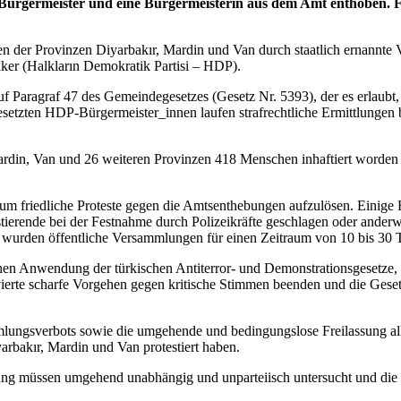
Bürgermeister und eine Bürgermeisterin aus dem Amt enthoben. Fri
n der Provinzen Diyarbakır, Mardin und Van durch staatlich ernannte V
ker (Halkların Demokratik Partisi – HDP).
uf Paragraf 47 des Gemeindegesetzes (Gesetz Nr. 5393), der es erlaubt
esetzten HDP-Bürgermeister_innen laufen strafrechtliche Ermittlungen
Mardin, Van und 26 weiteren Provinzen 418 Menschen inhaftiert worden 
, um friedliche Proteste gegen die Amtsenthebungen aufzulösen. Einig
estierende bei der Festnahme durch Polizeikräfte geschlagen oder ander
 wurden öffentliche Versammlungen für einen Zeitraum von 10 bis 30 
chen Anwendung der türkischen Antiterror- und Demonstrationsgesetze, 
vierte scharfe Vorgehen gegen kritische Stimmen beenden und die Gese
ungsverbots sowie die umgehende und bedingungslose Freilassung aller
arbakır, Mardin und Van protestiert haben.
 müssen umgehend unabhängig und unparteiisch untersucht und die Ver