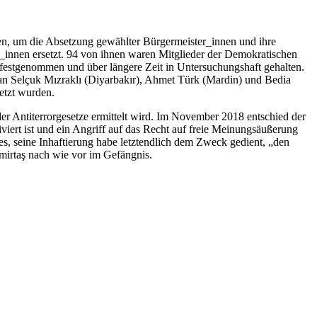
 um die Absetzung gewählter Bürgermeister_innen und ihre
_innen ersetzt. 94 von ihnen waren Mitglieder der Demokratischen
 festgenommen und über längere Zeit in Untersuchungshaft gehalten.
an Selçuk Mızraklı (Diyarbakır), Ahmet Türk (Mardin) und Bedia
etzt wurden.
r Antiterrorgesetze ermittelt wird. Im November 2018 entschied der
iert ist und ein Angriff auf das Recht auf freie Meinungsäußerung
 es, seine Inhaftierung habe letztendlich dem Zweck gedient, „den
emirtaş nach wie vor im Gefängnis.