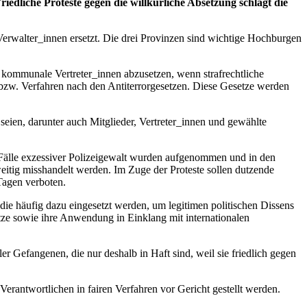
edliche Proteste gegen die willkürliche Absetzung schlägt die
erwalter_innen ersetzt.
Die drei Provinzen sind wichtige Hochburgen
, kommunale Vertreter_innen abzusetzen, wenn strafrechtliche
 bzw. Verfahren nach den Antiterrorgesetzen. Diese Gesetze werden
seien, darunter auch Mitglieder, Vertreter_innen und gewählte
e Fälle exzessiver Polizeigewalt wurden aufgenommen und in den
weitig misshandelt werden. Im Zuge der Proteste sollen dutzende
Tagen verboten.
die häufig dazu eingesetzt werden, um legitimen politischen Dissens
tze sowie ihre Anwendung in Einklang mit internationalen
 Gefangenen, die nur deshalb in Haft sind, weil sie friedlich gegen
antwortlichen in fairen Verfahren vor Gericht gestellt werden.