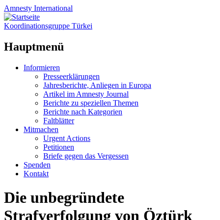
Amnesty
International
Koordinationsgruppe Türkei
Hauptmenü
Zum
Informieren
Inhalt
Presseerklärungen
springen
Jahresberichte, Anliegen in Europa
Artikel im Amnesty Journal
Berichte zu speziellen Themen
Berichte nach Kategorien
Faltblätter
Mitmachen
Urgent Actions
Petitionen
Briefe gegen das Vergessen
Spenden
Kontakt
Die unbegründete
Strafverfolgung von Öztürk