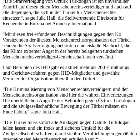
“
Die Strafverfolgung von Öztürk Türkdoğan ist ein unverhüllter
Angriff auf diesen einen Menschenrechtsverteidiger und auch auf
alle diejenigen, die sich in der Türkei für Menschenrechte
einsetzen“, sagte Julia Hall, die Stellvertretende Direktorin für
Recherche in Europa bei Amnesty International.
“
Mit diesen frei erfundenen Beschuldigungen gegen den Ko-
Vorsitzenden der ältesten Menschenrechtsorganisation der Türkei
senden die Strafverfolgungsbehörden eine eiskalte Nachricht, die
das Klima extremer Angst in der bereits belagerten türkischen
Menschenrechtsverteidiger-Gemeinschaft noch verstärkt.“
Laut Berichten des IHD gibt es aktuell mehr als 200 Ermittlungs-
und Gerichtsverfahren gegen IHD-Mitglieder und gewählte
Vertreter der Organisation überall in der Türkei.
“
Die Kriminalisierung von Menschenrechtsverteidigern und der
Menschenrechtsorganisation sind hier die wahren Ehrverletzungen.
Die unerbittlichen Angriffe der Behörden gegen Öztürk Türkdoğan
und die zivilgesellschaftliche Bewegung der Türkei müssen ein
Ende haben,” sagte Julia Hall.
“Die Türkei muss sofort alle Anklagen gegen Öztürk Türkdoğan
fallen lassen und ein freies und sicheres Umfeld für die
Zivilgesellschaft schaffen, damit sie ihre Verpflichtungen gemäß den
internationalen Menschenrechten erfüllen kann.“