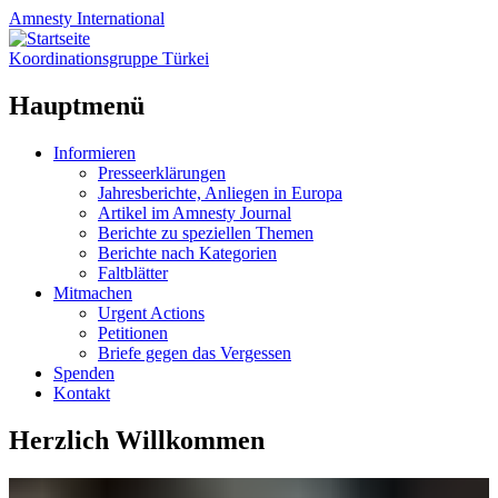
Amnesty
International
Koordinationsgruppe Türkei
Hauptmenü
Zum
Informieren
Inhalt
Presseerklärungen
springen
Jahresberichte, Anliegen in Europa
Artikel im Amnesty Journal
Berichte zu speziellen Themen
Berichte nach Kategorien
Faltblätter
Mitmachen
Urgent Actions
Petitionen
Briefe gegen das Vergessen
Spenden
Kontakt
Herzlich Willkommen