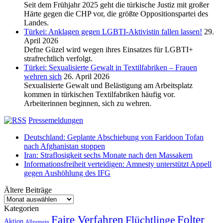
Seit dem Frühjahr 2025 geht die türkische Justiz mit großer
Härte gegen die CHP vor, die größte Oppositionspartei des
Landes.
Türkei: Anklagen gegen LGBTI-Aktivistin fallen lassen!
29.
April 2026
Defne Güzel wird wegen ihres Einsatzes für LGBTI+
strafrechtlich verfolgt.
Türkei: Sexualisierte Gewalt in Textilfabriken – Frauen
wehren sich
26. April 2026
Sexualisierte Gewalt und Belästigung am Arbeitsplatz
kommen in türkischen Textilfabriken häufig vor.
Arbeiterinnen beginnen, sich zu wehren.
Pressemeldungen
Deutschland: Geplante Abschiebung von Faridoon Tofan
nach Afghanistan stoppen
Iran: Straflosigkeit sechs Monate nach den Massakern
Informationsfreiheit verteidigen: Amnesty unterstützt Appell
gegen Aushöhlung des IFG
Ältere Beiträge
Ältere
Beiträge
Kategorien
Faire Verfahren
Flüchtlinge
Folter
Aktion
Allgemein