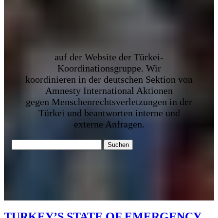
auf der Website der Türkei-
Koordinationsgruppe. Wir
koordinieren in der deutschen Sektion von
Amnesty International Aktionen
gegen Menschenrechtsverletzungen in der
Türkei und beantworten interne und
externe Anfragen.
Suchen
nach:
TURKEY’S STATE OF EMERGENCY